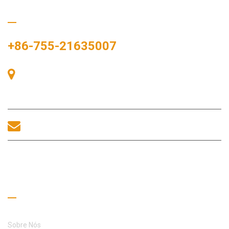
Ligue para nós
+86-755-21635007
Sala 405, Edifício A, Praça Zhonggang, Baía de Exposições, Nº
83, Rua Zhanjing, Escritório do Subdistrito de Fuhai, Distrito de
Bao'an, Shenzhen, 518100, China.
sales@morequip.com
ENTRE EM CONTATO CONOSCO
Links úteis
Sobre Nós