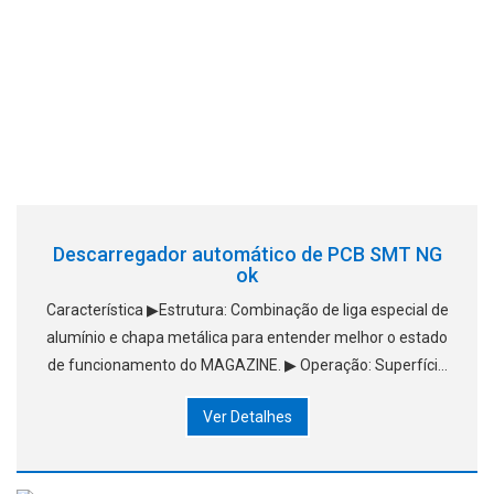
Descarregador automático de PCB SMT NG
ok
Característica ▶Estrutura: Combinação de liga especial de
alumínio e chapa metálica para entender melhor o estado
de funcionamento do MAGAZINE. ▶ Operação: Superfície
simples de chave de operação homem-máquina. ▶
Ver Detalhes
Sistema de controle: PLC Panasonic con