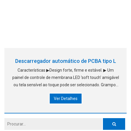
Descarregador automático de PCBA tipo L
Características ▶Design forte, firme e estável. ▶ Um
painel de controle de membrana LED 'soft touch' amigável
ou tela sensível ao toque pode ser selecionado. Grampos
pneumáticos superiores e inferiores para fixar o suporte
Ver Detalhes
de carregadores. ▶Sem falha na PCB