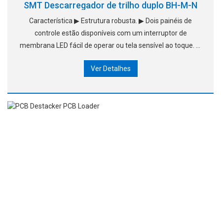
SMT Descarregador de trilho duplo BH-M-N
Característica ▶ Estrutura robusta. ▶ Dois painéis de
controle estão disponíveis com um interruptor de
membrana LED fácil de operar ou tela sensível ao toque. ▶
As grampos pneumáticas superior e inferior podem
Ver Detalhes
garantir a posição precisa da matéria