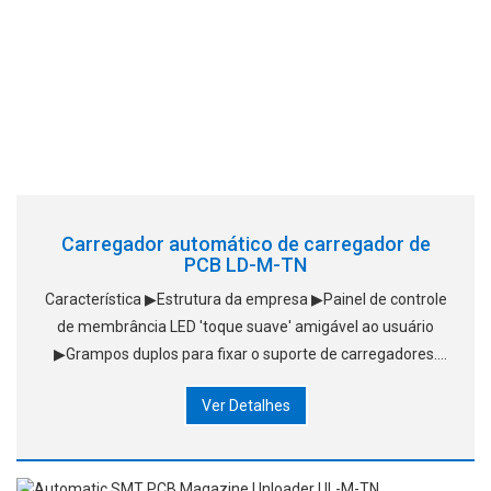
Carregador automático de carregador de
PCB LD-M-TN
Característica ▶Estrutura da empresa ▶Painel de controle
de membrância LED 'toque suave' amigável ao usuário
▶Grampos duplos para fixar o suporte de carregadores.
▶Detecção de PCB vazia. ▶Diagnóstico automático de
Ver Detalhes
falhas. ▶Cabo resistente ao desgaste