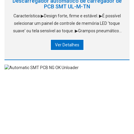
Descarregador automático de carregador de
PCB SMT UL-M-TN
Característica ▶Design forte, firme e estável. ▶É possível
selecionar um painel de controle de memória LED 'toque
suave' ou tela sensível ao toque. ▶Grampos pneumáticos
de cima e de baixo para fixar o suporte de carregadores.
Ver Detalhes
▶Guar sem quebra de PCB