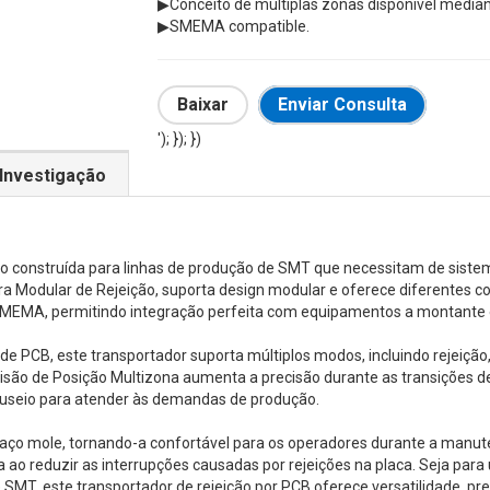
▶Conceito de múltiplas zonas disponível mediant
▶SMEMA compatible.
Baixar
Enviar Consulta
'); }); })
Investigação
to construída para linhas de produção de SMT que necessitam de siste
a Modular de Rejeição, suporta design modular e oferece diferentes 
SMEMA, permitindo integração perfeita com equipamentos a montante e
de PCB, este transportador suporta múltiplos modos, incluindo rejeiçã
são de Posição Multizona aumenta a precisão durante as transições de 
nuseio para atender às demandas de produção.
braço mole, tornando-a confortável para os operadores durante a man
nha ao reduzir as interrupções causadas por rejeições na placa. Seja p
SMT, este transportador de rejeição por PCB oferece versatilidade, p