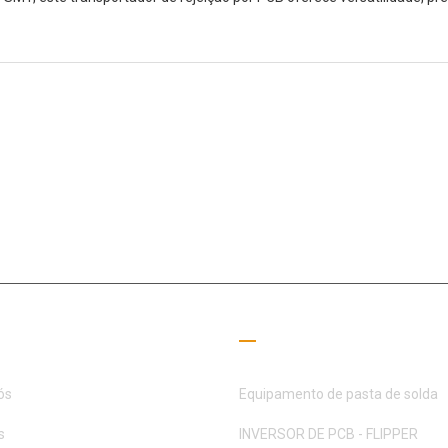
o campo SMT há 15+ anos, a MOTEK foi dedicada a atender às necess
parceiros
 úteis
Guia de Leitura
ós
Equipamento de pasta de solda
s
INVERSOR DE PCB - FLIPPER