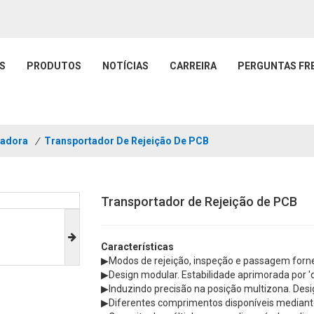
S
PRODUTOS
NOTÍCIAS
CARREIRA
PERGUNTAS FR
tadora
/
Transportador De Rejeição De PCB
Transportador de Rejeição de PCB
Características
▶Modos de rejeição, inspeção e passagem forn
▶Design modular. Estabilidade aprimorada por 'd
▶Induzindo precisão na posição multizona. Desi
▶Diferentes comprimentos disponíveis mediante