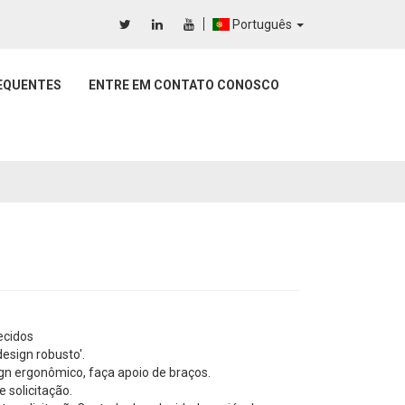
Português
EQUENTES
ENTRE EM CONTATO CONOSCO
ecidos
esign robusto'.
gn ergonômico, faça apoio de braços.
 solicitação.