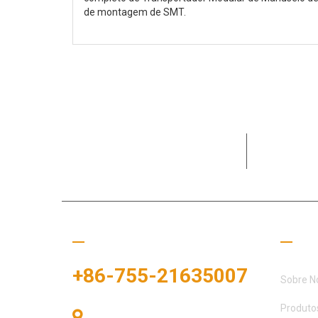
de montagem de SMT.
Dedicada a
clientes e 
Ligue para nós
Links
+86-755-21635007
Sobre N
Produto
Sala 405, Edifício A, Praça