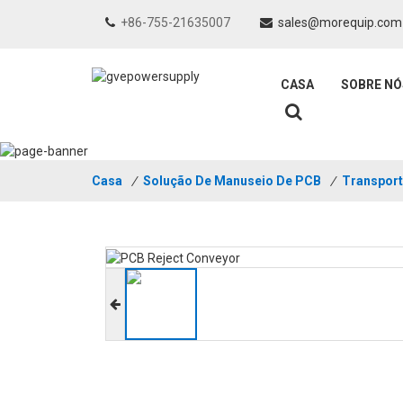
+86-755-21635007
sales@morequip.com
CASA
SOBRE NÓ
Casa
/
Solução De Manuseio De PCB
/
Transpor