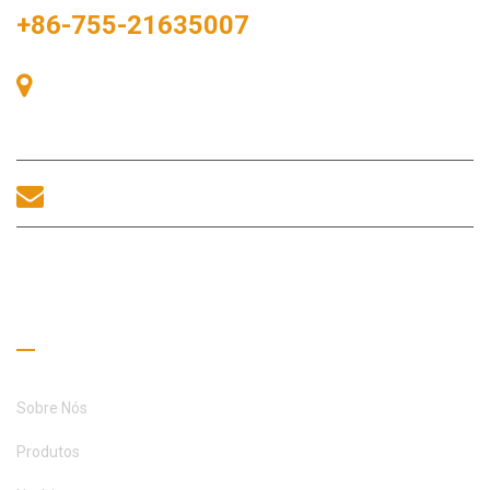
+86-755-21635007
Sala 405, Edifício A, Praça Zhonggang, Baía de Exposições, Nº
83, Rua Zhanjing, Escritório do Subdistrito de Fuhai, Distrito de
Bao'an, Shenzhen, 518100, China.
sales@morequip.com
ENTRE EM CONTATO CONOSCO
Links úteis
Sobre Nós
Produtos