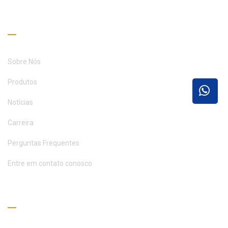
ENTRE EM CONTATO CONOSCO
Links úteis
Sobre Nós
Produtos
Notícias
Carreira
Perguntas Frequentes
Entre em contato conosco
Guia de Leitura