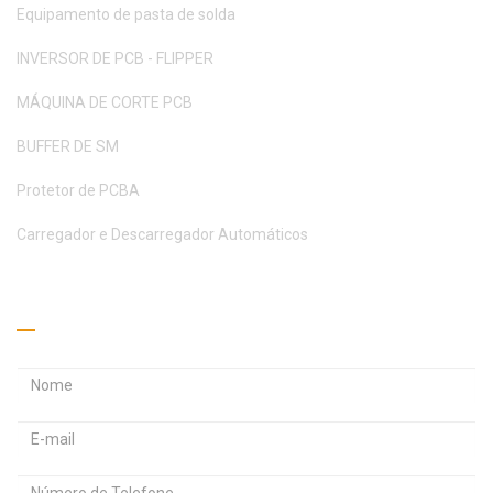
Equipamento de pasta de solda
INVERSOR DE PCB - FLIPPER
MÁQUINA DE CORTE PCB
BUFFER DE SM
Protetor de PCBA
Carregador e Descarregador Automáticos
Peça um orçamento
E
E
n
n
d
d
S
e
e
e
r
r
n
e
e