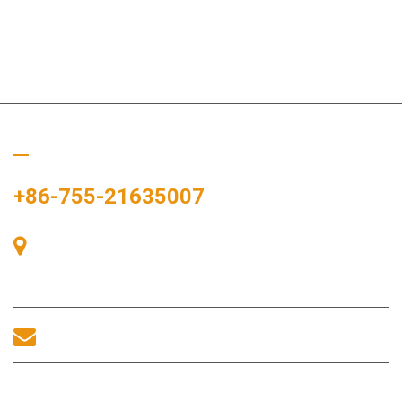
Ligue para nós
+86-755-21635007
Sala 405, Edifício A, Praça Zhonggang, Baía de Exposições, Nº
83, Rua Zhanjing, Escritório do Subdistrito de Fuhai, Distrito de
Bao'an, Shenzhen, 518100, China.
sales@morequip.com