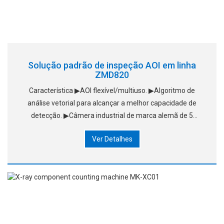
Solução padrão de inspeção AOI em linha
ZMD820
Característica ▶AOI flexível/multiuso. ▶Algoritmo de
análise vetorial para alcançar a melhor capacidade de
detecção. ▶Câmera industrial de marca alemã de 5
milhões de pixels. ▶A placa inteira é combinada com
Ver Detalhes
múltiplas funções de detecção