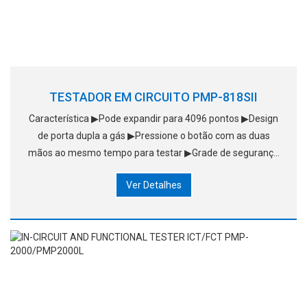
TESTADOR EM CIRCUITO PMP-818SII
Característica ▶Pode expandir para 4096 pontos ▶Design
de porta dupla a gás ▶Pressione o botão com as duas
mãos ao mesmo tempo para testar ▶Grade de segurança
ultra-precisa e luzes para janelas ▶Estação de trabalho
Ver Detalhes
tipo draw-out ▶Teste