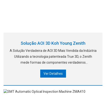
Solução AOI 3D Koh Young Zenith
A Solução Verdadeira de AOI 3D Mais Vendida da Indústria
Utilizando a tecnologia patenteada True 3D, o Zenith
mede formas de componentes verdadeiros
perfilométricos, incluindo materiais estrangeiros, padrões
Ver Detalhes
e soldas com