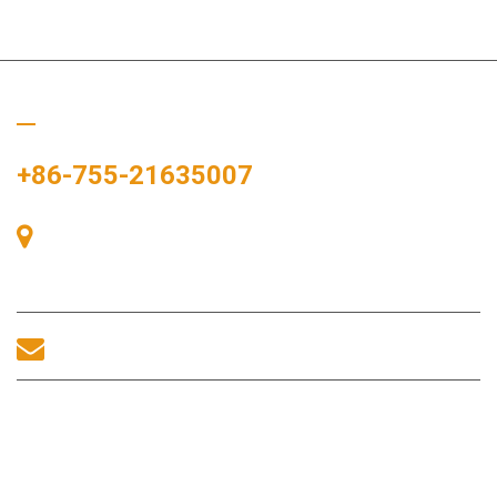
Ligue para nós
+86-755-21635007
Sala 405, Edifício A, Praça Zhonggang, Baía de Exposições, Nº
83, Rua Zhanjing, Escritório do Subdistrito de Fuhai, Distrito de
Bao'an, Shenzhen, 518100, China.
sales@morequip.com
ENTRE EM CONTATO CONOSCO
Links úteis