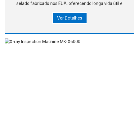
selado fabricado nos EUA, oferecendo longa vida útil e
não requerendo manutenção. 2. Um detector de tela plana
Ver Detalhes
ultra-alta definição de 17 polegadas para eliminar