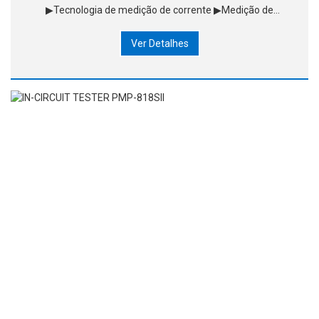
▶Tecnologia de medição de corrente ▶Medição de
múltiplos pontos ▶Ponto de separação isoelétrico
Ver Detalhes
automaticamente ▶Detecção de alta tensão e d