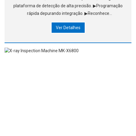
plataforma de detecção de alta precisão. ▶Programação
rápida depurando integração. ▶Reconhece
automaticamente a ponta e o lado inferior. ▶Sistema
Ver Detalhes
profissional SPC.