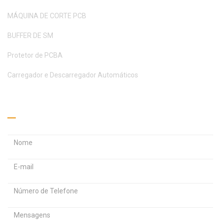
MÁQUINA DE CORTE PCB
BUFFER DE SM
Protetor de PCBA
Carregador e Descarregador Automáticos
Peça um orçamento
E
E
n
n
d
d
S
e
e
e
r
r
n
e
e
h
ç
ç
a
o
o
M
d
d