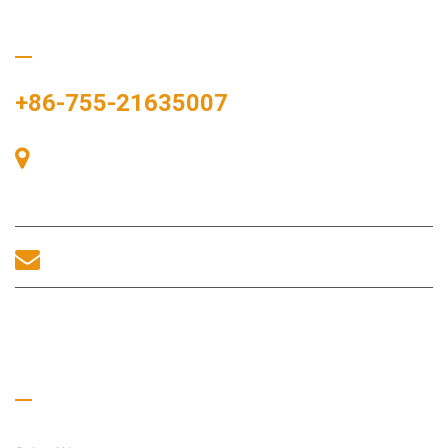
Ligue para nós
+86-755-21635007
Sala 405, Edifício A, Praça Zhonggang, Baía de Exposições, Nº
83, Rua Zhanjing, Escritório do Subdistrito de Fuhai, Distrito de
Bao'an, Shenzhen, 518100, China.
sales@morequip.com
ENTRE EM CONTATO CONOSCO
Links úteis