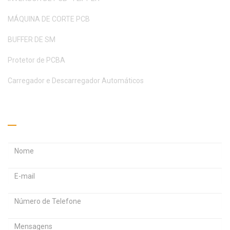
MÁQUINA DE CORTE PCB
BUFFER DE SM
Protetor de PCBA
Carregador e Descarregador Automáticos
Peça um orçamento
E
E
n
n
d
d
S
e
e
e
r
r
n
e
e
h
ç
ç
a
o
o
M
d
d