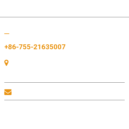
Ligue para nós
+86-755-21635007
Sala 405, Edifício A, Praça Zhonggang, Baía de Exposições, Nº
83, Rua Zhanjing, Escritório do Subdistrito de Fuhai, Distrito de
Bao'an, Shenzhen, 518100, China.
sales@morequip.com
ENTRE EM CONTATO CONOSCO
Links úteis