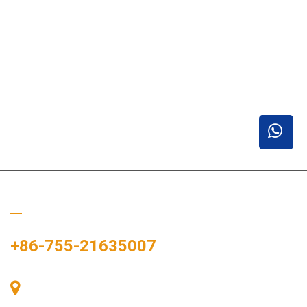
Ligue para nós
+86-755-21635007
Sala 405, Edifício A, Praça Zhonggang, Baía de
Exposições, Nº 83, Rua Zhanjing, Escritório do