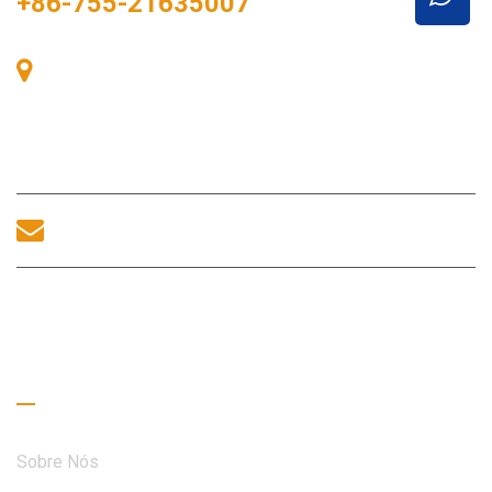
+86-755-21635007
Sala 405, Edifício A, Praça Zhonggang, Baía de
Exposições, Nº 83, Rua Zhanjing, Escritório do
Subdistrito de Fuhai, Distrito de Bao'an, Shenzhen,
518100, China.
sales@morequip.com
ENTRE EM CONTATO CONOSCO
Links úteis
Sobre Nós