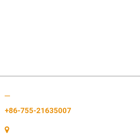
Ligue para nós
+86-755-21635007
Sala 405, Edifício A, Praça Zhonggang, Baía de
Exposições, Nº 83, Rua Zhanjing, Escritório do