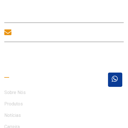
Subdistrito de Fuhai, Distrito de Bao'an, Shenzhen,
518100, China.
sales@morequip.com
ENTRE EM CONTATO CONOSCO
Links úteis
Sobre Nós
Produtos
Notícias
Carreira