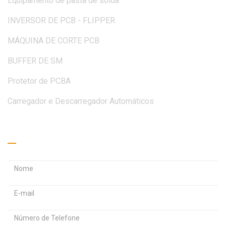
Equipamento de pasta de solda
INVERSOR DE PCB - FLIPPER
MÁQUINA DE CORTE PCB
BUFFER DE SM
Protetor de PCBA
Carregador e Descarregador Automáticos
Peça um orçamento
E
E
n
n
S
d
d
e
e
e
n
r
r