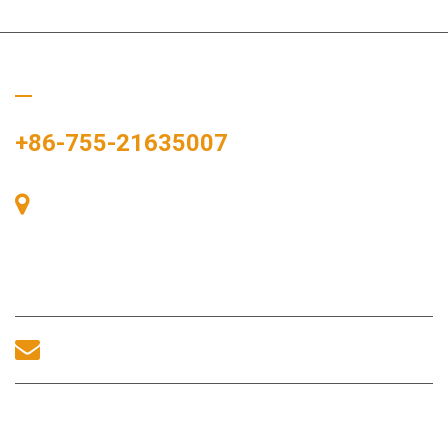
Ligue para nós
+86-755-21635007
Sala 405, Edifício A, Praça Zhonggang, Baía de
Exposições, Nº 83, Rua Zhanjing, Escritório do
Subdistrito de Fuhai, Distrito de Bao'an, Shenzhen,
518100, China.
sales@morequip.com
ENTRE EM CONTATO CONOSCO