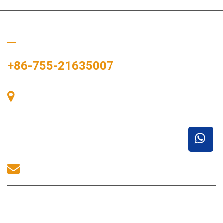
Ligue para nós
+86-755-21635007
Sala 405, Edifício A, Praça Zhonggang, Baía de
Exposições, Nº 83, Rua Zhanjing, Escritório do
Subdistrito de Fuhai, Distrito de Bao'an, Shenzhen,
518100, China.
sales@morequip.com
ENTRE EM CONTATO CONOSCO