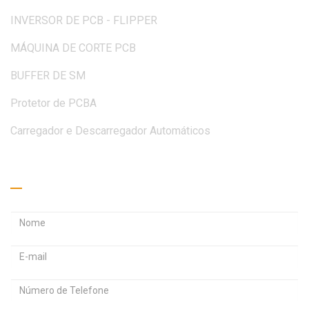
INVERSOR DE PCB - FLIPPER
MÁQUINA DE CORTE PCB
BUFFER DE SM
Protetor de PCBA
Carregador e Descarregador Automáticos
Peça um orçamento
E
E
n
n
S
d
d
e
e
e
n
r
r
h
e
e