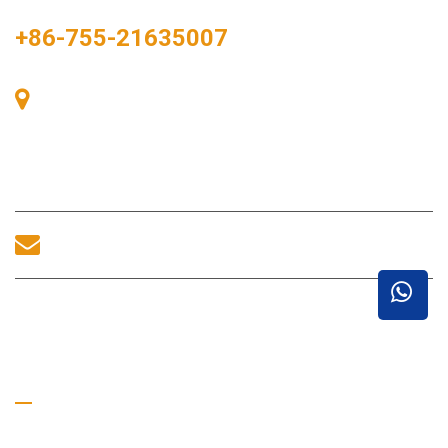
+86-755-21635007
Sala 405, Edifício A, Praça Zhonggang, Baía de
Exposições, Nº 83, Rua Zhanjing, Escritório do
Subdistrito de Fuhai, Distrito de Bao'an, Shenzhen,
518100, China.
sales@morequip.com
ENTRE EM CONTATO CONOSCO
Links úteis