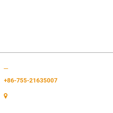
Ligue para nós
+86-755-21635007
Sala 405, Edifício A, Praça Zhonggang, Baía de
Exposições, Nº 83, Rua Zhanjing, Escritório do
Subdistrito de Fuhai, Distrito de Bao'an, Shenzhen,