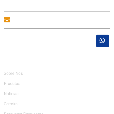
518100, China.
sales@morequip.com
ENTRE EM CONTATO CONOSCO
Links úteis
Sobre Nós
Produtos
Notícias
Carreira