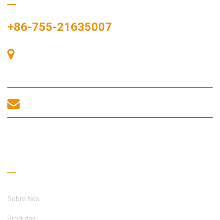
+86-755-21635007
Sala 405, Edifício A, Praça Zhonggang, Baía de Exposições, Nº
83, Rua Zhanjing, Escritório do Subdistrito de Fuhai, Distrito de
Bao'an, Shenzhen, 518100, China.
sales@morequip.com
ENTRE EM CONTATO CONOSCO
Links úteis
Sobre Nós
Produtos