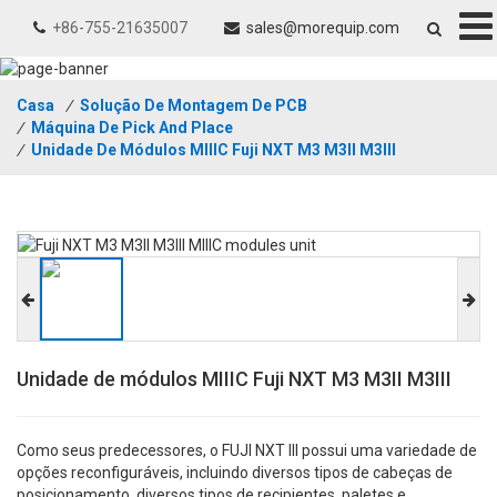
+86-755-21635007
sales@morequip.com
Casa
/
Solução De Montagem De PCB
/
Máquina De Pick And Place
/
Unidade De Módulos MIIIC Fuji NXT M3 M3II M3III
Unidade de módulos MIIIC Fuji NXT M3 M3II M3III
Como seus predecessores, o FUJI NXT III possui uma variedade de
opções reconfiguráveis, incluindo diversos tipos de cabeças de
posicionamento, diversos tipos de recipientes, paletes e