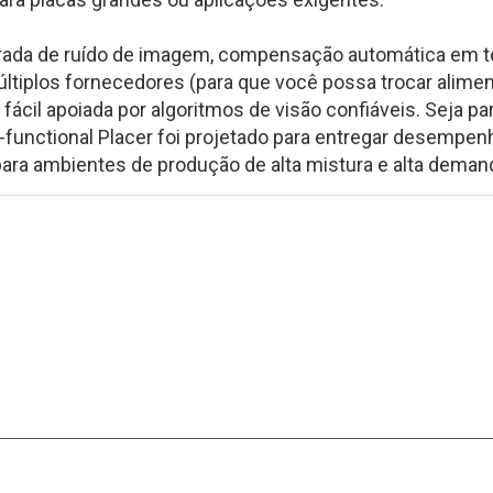
rada de ruído de imagem, compensação automática em te
tiplos fornecedores (para que você possa trocar alime
cil apoiada por algoritmos de visão confiáveis. Seja para
-functional Placer foi projetado para entregar desempen
ra ambientes de produção de alta mistura e alta deman
o campo SMT há 15+ anos, a MOTEK foi dedicada a atender às necess
parceiros
 úteis
Guia de Leitura