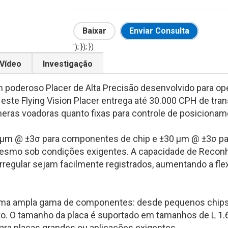
Baixar
Enviar Consulta
'); }); })
Vídeo
Investigação
 poderoso Placer de Alta Precisão desenvolvido para o
este Flying Vision Placer entrega até 30.000 CPH de tra
meras voadoras quanto fixas para controle de posiciona
μm @ ±3σ para componentes de chip e ±30 μm @ ±3σ pa
mesmo sob condições exigentes. A capacidade de Recon
gular sejam facilmente registrados, aumentando a flexi
uma ampla gama de componentes: desde pequenos chips
. O tamanho da placa é suportado em tamanhos de L 1.
para placas grandes ou aplicações exigentes.