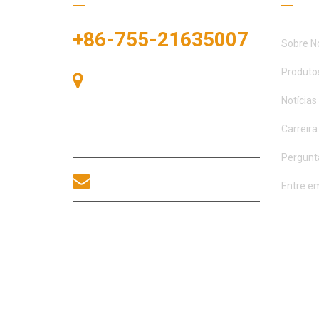
+86-755-21635007
Sobre N
Produto
Sala 405, Edifício A, Praça
Zhonggang, Baía de Exposições, Nº
Notícias
83, Rua Zhanjing, Escritório do
Subdistrito de Fuhai, Distrito de
Carreira
Bao'an, Shenzhen, 518100, China.
Pergunt
sales@morequip.com
Entre e
ENTRE EM CONTATO
CONOSCO