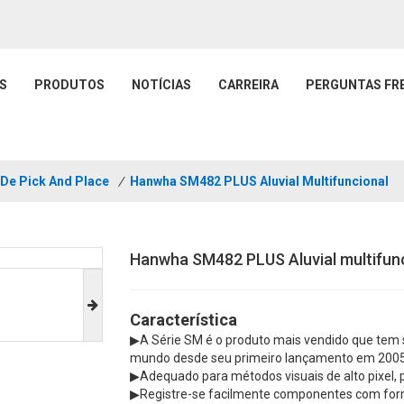
S
PRODUTOS
NOTÍCIAS
CARREIRA
PERGUNTAS FR
De Pick And Place
/
Hanwha SM482 PLUS Aluvial Multifuncional
Hanwha SM482 PLUS Aluvial multifun
Característica
▶A Série SM é o produto mais vendido que tem si
mundo desde seu primeiro lançamento em 2005
▶Adequado para métodos visuais de alto pixel, 
▶Registre-se facilmente componentes com for