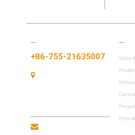
necessida
Ligue para nós
Links
+86-755-21635007
Sobre 
Produt
Sala 405, Edifício A, Praça
Notícia
Zhonggang, Baía de Exposições,
Nº 83, Rua Zhanjing, Escritório do
Carreir
Subdistrito de Fuhai, Distrito de
Bao'an, Shenzhen, 518100, China.
Pergun
Entre e
sales@morequip.com