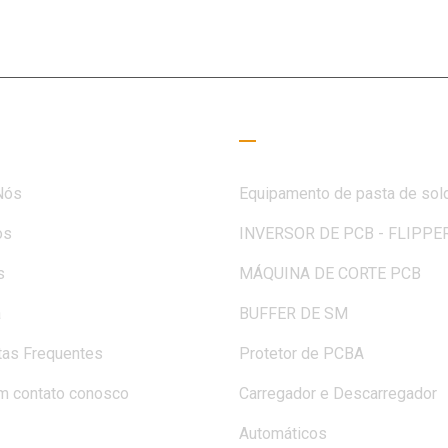
des de clientes e parceiros
 úteis
Guia de Leitura
Nós
Equipamento de pasta de sol
os
INVERSOR DE PCB - FLIPPE
s
MÁQUINA DE CORTE PCB
a
BUFFER DE SM
tas Frequentes
Protetor de PCBA
m contato conosco
Carregador e Descarregador
Automáticos