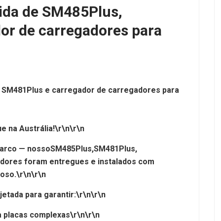
ida de SM485Plus,
or de carregadores para
, SM481Plus e carregador de carregadores para
 na Austrália!\r\n\r\n
marco — nosso
SM485Plus,
SM481Plus,
dores foram entregues e instalados com
ioso.\r\n\r\n
etada para garantir:\r\n\r\n
a placas complexas\r\n\r\n