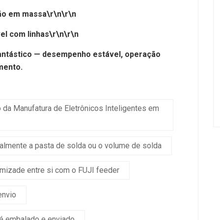
ão em massa\r\n\r\n
el com linhas\r\n\r\n
fantástico — desempenho estável, operação
mento.
da Manufatura de Eletrônicos Inteligentes em
lmente a pasta de solda ou o volume de solda
amizade entre si com o FUJI feeder
envio
 é embalado e enviado