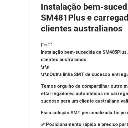
Instalação bem-suced
SM481Plus e carregad
clientes australianos
{"en":"
Instalação bem-sucedida de SM485Plus
clientes australianos
\r\n
\r\nOutra linha SMT de sucesso entregue
Temos orgulho de compartilhar outro 
e
Carregadores automáticos de carrega
sucesso para um cliente australiano val
Essa solução SMT personalizada foi proj
✅ Posicionamento rápido e preciso par