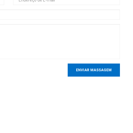
ENVIAR MASSAGEM
ao campo SMT há 15+ anos, a MOTEK foi dedicada a atender à