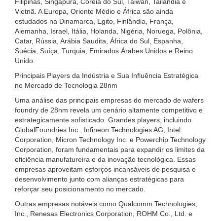
Filipinas, Singapura, Coreia do Sul, Taiwan, Tailândia e
Vietnã. A Europa, Oriente Médio e África são ainda
estudados na Dinamarca, Egito, Finlândia, França,
Alemanha, Israel, Itália, Holanda, Nigéria, Noruega, Polônia,
Catar, Rússia, Arábia Saudita, África do Sul, Espanha,
Suécia, Suíça, Turquia, Emirados Árabes Unidos e Reino
Unido.
Principais Players da Indústria e Sua Influência Estratégica
no Mercado de Tecnologia 28nm
Uma análise das principais empresas do mercado de wafers
foundry de 28nm revela um cenário altamente competitivo e
estrategicamente sofisticado. Grandes players, incluindo
GlobalFoundries Inc., Infineon Technologies AG, Intel
Corporation, Micron Technology Inc. e Powerchip Technology
Corporation, foram fundamentais para expandir os limites da
eficiência manufatureira e da inovação tecnológica. Essas
empresas aproveitam esforços incansáveis de pesquisa e
desenvolvimento junto com alianças estratégicas para
reforçar seu posicionamento no mercado.
Outras empresas notáveis como Qualcomm Technologies,
Inc., Renesas Electronics Corporation, ROHM Co., Ltd. e