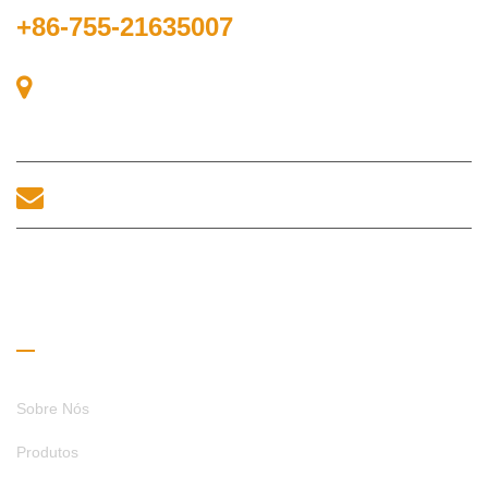
+86-755-21635007
Sala 405, Edifício A, Praça Zhonggang, Baía de Exposições,
Nº 83, Rua Zhanjing, Escritório do Subdistrito de Fuhai,
Distrito de Bao'an, Shenzhen, 518100, China.
sales@morequip.com
ENTRE EM CONTATO CONOSCO
Links úteis
Sobre Nós
Produtos