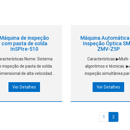
Máquina de inspeção
Máquina Automática
com pasta de solda
Inspeção Óptica S
InSPIre-510
ZMV-Z5P
racterísticas Nome: Sistema
Características ▶Multi-
e inspeção de pasta de solda
algoritmos e técnicas. 
dimensional de alta velocidade
inspeção simultânea pa
m linha Modelo: InSPIre-510
múltiplas placas e o
Ver Detalhes
Ver Detalhes
ipo: Trilho simples Tamanho:
deslocamento de inspeção 
amanho da placa de suporte
lados da placa (component
0x505mm; Área de detecção
cima e embaixo) melhora
de 480x490mm
eficiência da inspeção.
▶Identificação de códigos
1
2
barras de câmera intelige