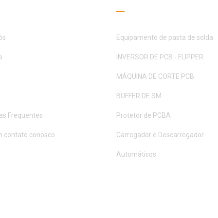
 úteis
Guia de Leitura
ós
Equipamento de pasta de solda
s
INVERSOR DE PCB - FLIPPER
MÁQUINA DE CORTE PCB
BUFFER DE SM
as Frequentes
Protetor de PCBA
m contato conosco
Carregador e Descarregador
Automáticos