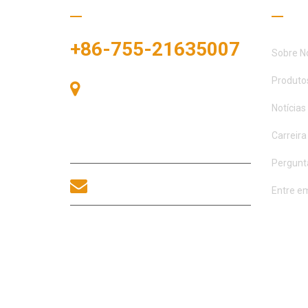
Ligue para nós
Links
+86-755-21635007
Sobre N
Produto
Sala 405, Edifício A, Praça
Zhonggang, Baía de Exposições, Nº
Notícias
83, Rua Zhanjing, Escritório do
Subdistrito de Fuhai, Distrito de
Carreira
Bao'an, Shenzhen, 518100, China.
Pergunt
sales@morequip.com
Entre e
ENTRE EM CONTATO
CONOSCO