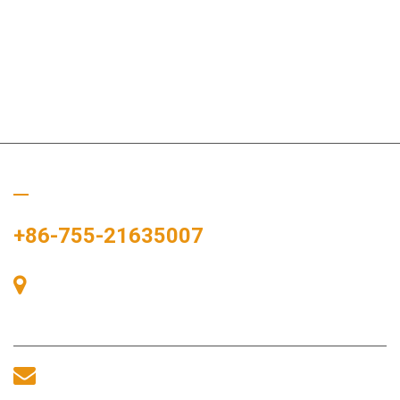
Ligue para nós
+86-755-21635007
Sala 405, Edifício A, Praça Zhonggang, Baía de Exposições, Nº
83, Rua Zhanjing, Escritório do Subdistrito de Fuhai, Distrito de
Bao'an, Shenzhen, 518100, China.
sales@morequip.com