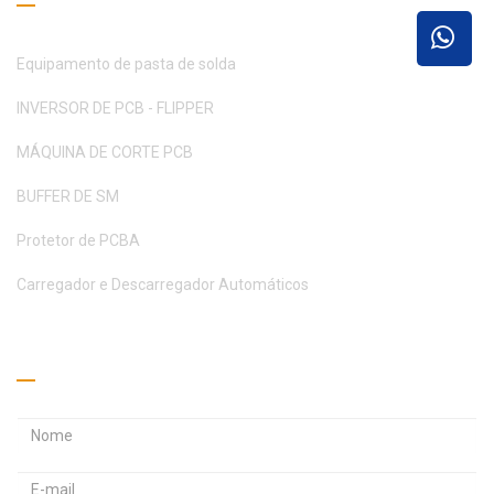
Equipamento de pasta de solda
INVERSOR DE PCB - FLIPPER
MÁQUINA DE CORTE PCB
BUFFER DE SM
Protetor de PCBA
Carregador e Descarregador Automáticos
Peça um orçamento
E
E
n
n
d
d
S
e
e