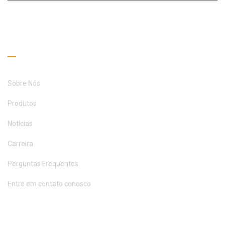
ENTRE EM CONTATO CONOSCO
Links úteis
Sobre Nós
Produtos
Notícias
Carreira
Perguntas Frequentes
Entre em contato conosco
Guia de Leitura