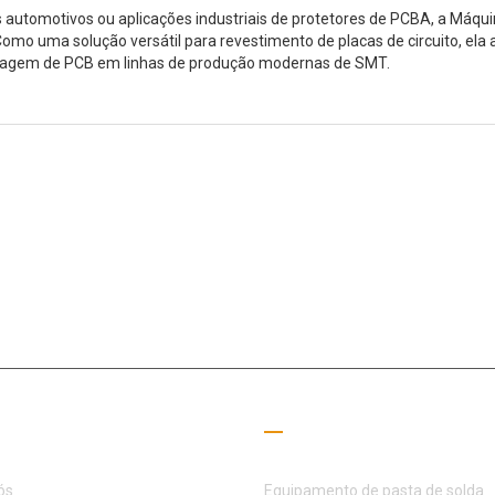
os automotivos ou aplicações industriais de protetores de PCBA, a Má
 uma solução versátil para revestimento de placas de circuito, ela aj
ontagem de PCB em linhas de produção modernas de SMT.
o campo SMT há 15+ anos, a MOTEK foi dedicada a atender às necess
parceiros
 úteis
Guia de Leitura
ós
Equipamento de pasta de solda