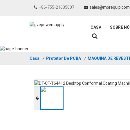
+86-755-21635007
sales@morequip.com
CASA
SOBRE NÓ
Casa
/
Protetor De PCBA
/
MÁQUINA DE REVEST