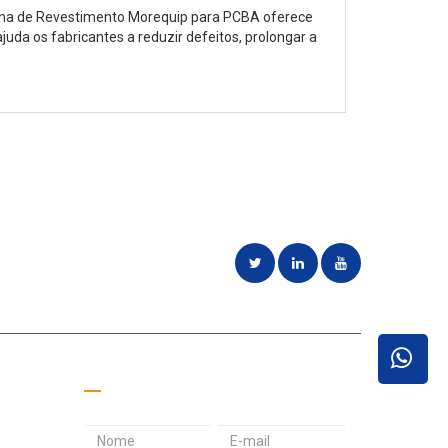
quina de Revestimento Morequip para PCBA oferece
uda os fabricantes a reduzir defeitos, prolongar a
idades de
Peça um orçamento
E
S
E