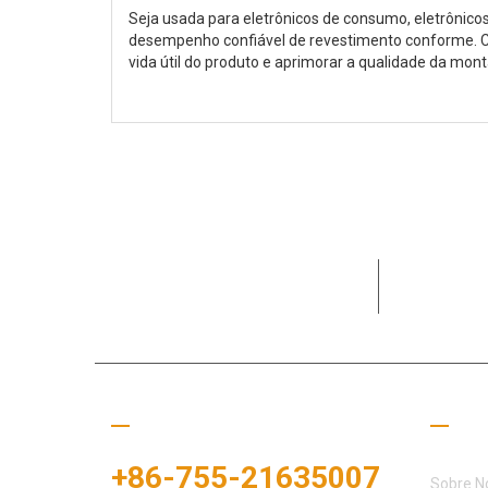
Seja usada para eletrônicos de consumo, eletrônic
desempenho confiável de revestimento conforme. Como
vida útil do produto e aprimorar a qualidade da m
Dedicada a
clientes e 
Ligue para nós
Links
+86-755-21635007
Sobre N