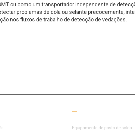
 SMT ou como um transportador independente de detecç
etectar problemas de cola ou selante precocemente, int
eção nos fluxos de trabalho de detecção de vedações.
o campo SMT há 15+ anos, a MOTEK foi dedicada a atender às necess
parceiros
 úteis
Guia de Leitura
ós
Equipamento de pasta de solda