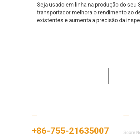
Seja usado em linha na produção do seu
transportador melhora o rendimento ao d
existentes e aumenta a precisão da insp
Dedicada a
clientes e 
Ligue para nós
Links
+86-755-21635007
Sobre N