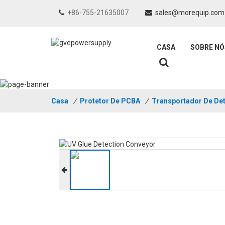
+86-755-21635007
sales@morequip.com
CASA
SOBRE NÓ
Casa
/
Protetor De PCBA
/
Transportador De De