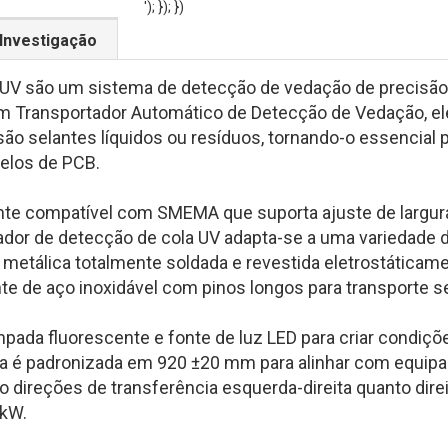
'); }); })
Investigação
UV são um sistema de detecção de vedação de precisão 
Transportador Automático de Detecção de Vedação, ele
isão selantes líquidos ou resíduos, tornando-o essencial
elos de PCB.
nte compatível com SMEMA que suporta ajuste de largur
tador de detecção de cola UV adapta-se a uma variedade 
 metálica totalmente soldada e revestida eletrostáticam
rente de aço inoxidável com pinos longos para transporte 
mpada fluorescente e fonte de luz LED para criar condiçõ
ncia é padronizada em 920 ±20 mm para alinhar com equip
 direções de transferência esquerda-direita quanto dire
 kW.