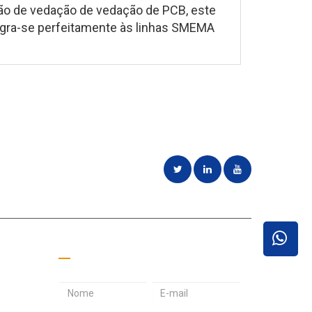
ão de vedação de vedação de PCB, este
egra-se perfeitamente às linhas SMEMA
idades de
Peça um orçamento
E
S
E
n
e
n