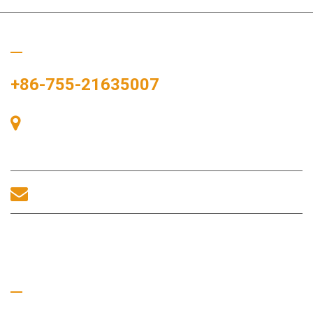
Ligue para nós
+86-755-21635007
Sala 405, Edifício A, Praça Zhonggang, Baía de Exposições, Nº
83, Rua Zhanjing, Escritório do Subdistrito de Fuhai, Distrito de
Bao'an, Shenzhen, 518100, China.
sales@morequip.com
ENTRE EM CONTATO CONOSCO
Links úteis