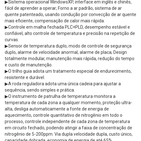
▶Sistema operacional WindowsXP, interface em inglês e chinês,
fácil de aprender a operar; Forno a ar padrão, sistema de ar
quente patenteado, usando condução por convecção de ar quente
mais eficiente, compensação de calor mais rápida.
▶Controle em malha fechada PLC+PLD, desempenho estável e
confiável, alto controle de temperatura e precisão na repetição de
curvas.
▶Sensor de temperatura duplo, modo de controle de segurança
duplo, alarme de velocidade anormal, alarme de placa; Design
totalmente modular, manutenção mais rápida, redução do tempo
e custo de manutenção.
▶O trilho guia adota um tratamento especial de endurecimento,
resistente e durável.
▶A roda reguladora adota uma única cadeia para ajustar a
sequência, sendo simples e prática.
▶O instrumento de patrulha de temperatura monitora a
temperatura de cada zona a qualquer momento, proteção ultra-
alta, desliga automaticamente a fonte de energia de
aquecimento, controle quantitativo de nitrogênio em todo o
processo, controle independente de cada zona de temperatura
em circuito fechado, podendo atingir a faixa de concentração de
nitrogênio de 5-200ppm. Via dupla velocidade dupla, custo único,
capacidade dobrada, economia de energia de até 65%.