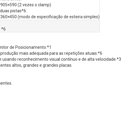
 905×590 (2 vezes o clamp)
duas pistas*6:
360×450 (modo de especificação de esteira simples)
6
 *6
nitor de Posicionamento.*1
e produção mais adequada para as repetições atuais.*6
usando reconhecimento visual contínuo e de alta velocidade.*3
tes altos, grandes e grandes placas.
nentes.