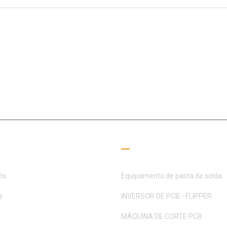
o campo SMT há 15+ anos, a MOTEK foi dedicada a atender às necess
parceiros
 úteis
Guia de Leitura
ós
Equipamento de pasta de solda
s
INVERSOR DE PCB - FLIPPER
MÁQUINA DE CORTE PCB