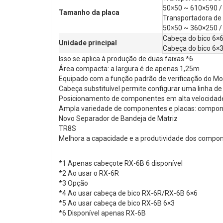
50×50 ~ 610×590 /
Tamanho da placa
Transportadora de 
50×50 ~ 360×250 / 
Cabeça do bico 6×
Unidade principal
Cabeça do bico 6×3
Isso se aplica à produção de duas faixas.*6
Área compacta: a largura é de apenas 1,25m
Equipado com a função padrão de verificação do Mo
Cabeça substituível permite configurar uma linha d
Posicionamento de componentes em alta velocidade 
Ampla variedade de componentes e placas: componen
Novo Separador de Bandeja de Matriz
TR8S
Melhora a capacidade e a produtividade dos compo
*1 Apenas cabeçote RX-6B 6 disponível
*2 Ao usar o RX-6R
*3 Opção
*4 Ao usar cabeça de bico RX-6R/RX-6B 6×6
*5 Ao usar cabeça de bico RX-6B 6×3
*6 Disponível apenas RX-6B