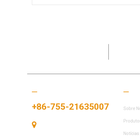
Dedicada a
clientes e 
Ligue para nós
Links
+86-755-21635007
Sobre N
Produto
Sala 405, Edifício A, Praça
Zhonggang, Baía de Exposições, Nº
Notícias
83, Rua Zhanjing, Escritório do