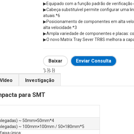
▶
Equipado com a função padrão de verificação
▶
Cabeça substituível permite configurar uma l
atuais.*6
▶
Posicionamento de componentes em alta veloc
alta velocidade.*3
▶
Ampla variedade de componentes e placas: co
▶
O novo Matrix Tray Sever TR8S melhora a cap
Baixar
Enviar Consulta
'); }); })
Vídeo
Investigação
mpacta para SMT
olegadas) ~ 50mm×50mm*4
olegadas) ~ 100mm×100mm / 50×180mm*5
faixa única: