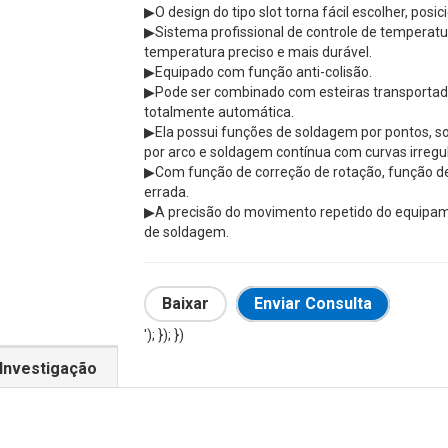
▶O design do tipo slot torna fácil escolher, posic
▶Sistema profissional de controle de temperat
temperatura preciso e mais durável.
▶Equipado com função anti-colisão.
▶Pode ser combinado com esteiras transportad
totalmente automática.
▶Ela possui funções de soldagem por pontos, s
por arco e soldagem contínua com curvas irregu
▶Com função de correção de rotação, função de
errada.
▶A precisão do movimento repetido do equipame
de soldagem.
Baixar
Enviar Consulta
'); }); })
Investigação