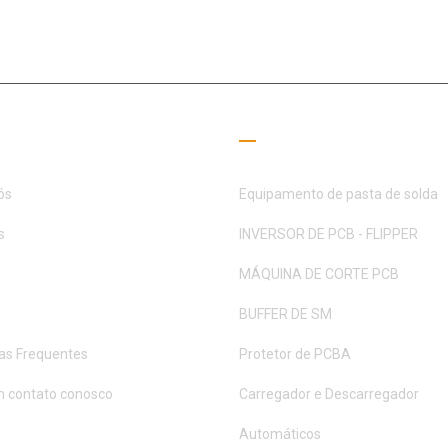
o campo SMT há 15+ anos, a MOTEK foi dedicada a atender às necess
parceiros
 úteis
Guia de Leitura
ós
Equipamento de pasta de solda
s
INVERSOR DE PCB - FLIPPER
MÁQUINA DE CORTE PCB
BUFFER DE SM
as Frequentes
Protetor de PCBA
m contato conosco
Carregador e Descarregador
Automáticos