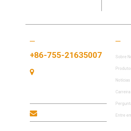
Dedicada a
clientes e 
Ligue para nós
Links
+86-755-21635007
Sobre N
Produto
Sala 405, Edifício A, Praça
Zhonggang, Baía de Exposições, Nº
Notícias
83, Rua Zhanjing, Escritório do
Subdistrito de Fuhai, Distrito de
Carreira
Bao'an, Shenzhen, 518100, China.
Pergunt
sales@morequip.com
Entre e