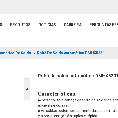
S
PRODUTOS
NOTÍCIAS
CARREIRA
PERGUNTAS FR
omático De Solda
/
Robô De Solda Automático DMHX5331
Robô de solda automático DMHX533
Características:
▶Personalize a cabeça de ferro de soldar de alt
eficiente e durável.
▶As soldas podem ser aumentadas ou diminuída
e a programação é simples e rápida.