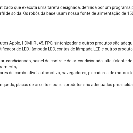
izado que executa uma tarefa designada, definida por um programa 
erfil de solda. Os robôs da base usam nossa fonte de alimentação de 
utos Apple, HDMI, RJ45, FPC, sintonizador e outros produtos são ade
 retificador de LED, lâmpada LED, contas de lâmpada LED e outros prod
ar-condicionado, painel de controle do ar-condicionado, alto-falante d
ipamento;
nsores de combustível automotivo, navegadores, piscadores de motocic
inquedo, placas de circuito e outros produtos são adequados para sold