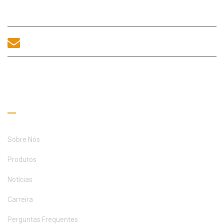
83, Rua Zhanjing, Escritório do Subdistrito de Fuhai, Distrito de
Bao'an, Shenzhen, 518100, China.
sales@morequip.com
ENTRE EM CONTATO CONOSCO
Links úteis
Sobre Nós
Produtos
Notícias
Carreira
Perguntas Frequentes