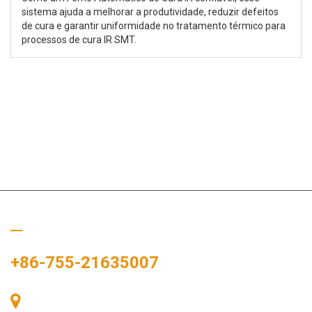
sistema ajuda a melhorar a produtividade, reduzir defeitos
de cura e garantir uniformidade no tratamento térmico para
processos de cura IR SMT.
Ligue para nós
+86-755-21635007
Sala 405, Edifício A, Praça Zhonggang, Baía de Exposições, Nº