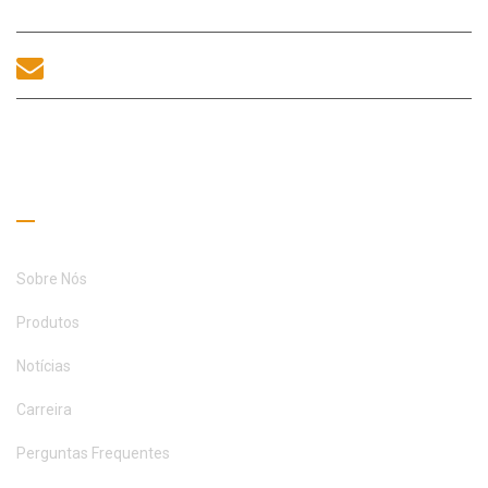
sales@morequip.com
ENTRE EM CONTATO CONOSCO
Links úteis
Sobre Nós
Produtos
Notícias
Carreira
Perguntas Frequentes