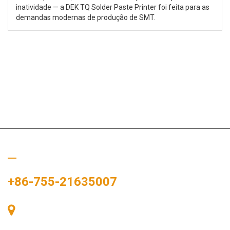
inatividade — a DEK TQ Solder Paste Printer foi feita para as
demandas modernas de produção de SMT.
Ligue para nós
+86-755-21635007
Sala 405, Edifício A, Praça Zhonggang, Baía de Exposições, Nº
83, Rua Zhanjing, Escritório do Subdistrito de Fuhai, Distrito de
Bao'an, Shenzhen, 518100, China.