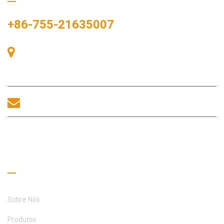
+86-755-21635007
Sala 405, Edifício A, Praça Zhonggang, Baía de Exposições, Nº
83, Rua Zhanjing, Escritório do Subdistrito de Fuhai, Distrito de
Bao'an, Shenzhen, 518100, China.
sales@morequip.com
ENTRE EM CONTATO CONOSCO
Links úteis
Sobre Nós
Produtos