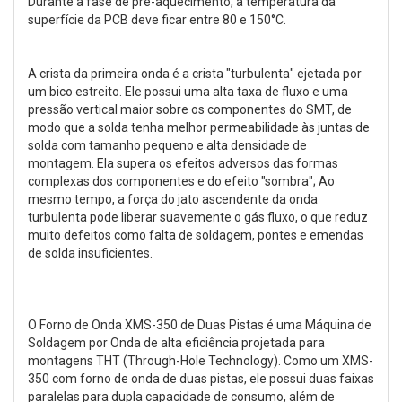
Durante a fase de pré-aquecimento, a temperatura da
superfície da PCB deve ficar entre 80 e 150°C.
A crista da primeira onda é a crista "turbulenta" ejetada por
um bico estreito. Ele possui uma alta taxa de fluxo e uma
pressão vertical maior sobre os componentes do SMT, de
modo que a solda tenha melhor permeabilidade às juntas de
solda com tamanho pequeno e alta densidade de
montagem. Ela supera os efeitos adversos das formas
complexas dos componentes e do efeito "sombra"; Ao
mesmo tempo, a força do jato ascendente da onda
turbulenta pode liberar suavemente o gás fluxo, o que reduz
muito defeitos como falta de soldagem, pontes e emendas
de solda insuficientes.
O Forno de Onda XMS-350 de Duas Pistas é uma Máquina de
Soldagem por Onda de alta eficiência projetada para
montagens THT (Through-Hole Technology). Como um XMS-
350 com forno de onda de duas pistas, ele possui duas faixas
paralelas para dupla capacidade de consumo, além de