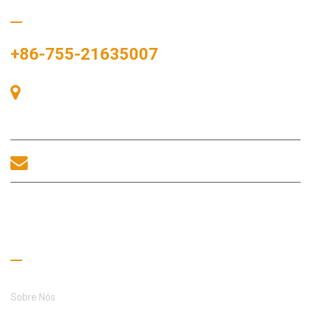
Ligue para nós
+86-755-21635007
Sala 405, Edifício A, Praça Zhonggang, Baía de Exposições, Nº
83, Rua Zhanjing, Escritório do Subdistrito de Fuhai, Distrito de
Bao'an, Shenzhen, 518100, China.
sales@morequip.com
ENTRE EM CONTATO CONOSCO
Links úteis
Sobre Nós