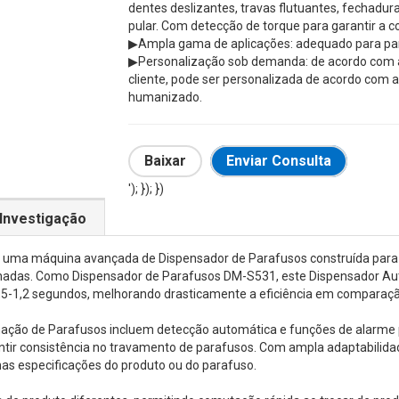
dentes deslizantes, travas flutuantes, fechadura
pular. Com detecção de torque para garantir a 
▶
Ampla gama de aplicações: adequado para pa
▶
Personalização sob demanda: de acordo com a
cliente, pode ser personalizada de acordo com a
humanizado.
Baixar
Enviar Consulta
'); }); })
Investigação
 uma máquina avançada de Dispensador de Parafusos construída para
nadas. Como Dispensador de Parafusos DM-S531, este Dispensador Aut
,5-1,2 segundos, melhorando drasticamente a eficiência em compara
ação de Parafusos incluem detecção automática e funções de alarme pa
ntir consistência no travamento de parafusos. Com ampla adaptabilida
s especificações do produto ou do parafuso.