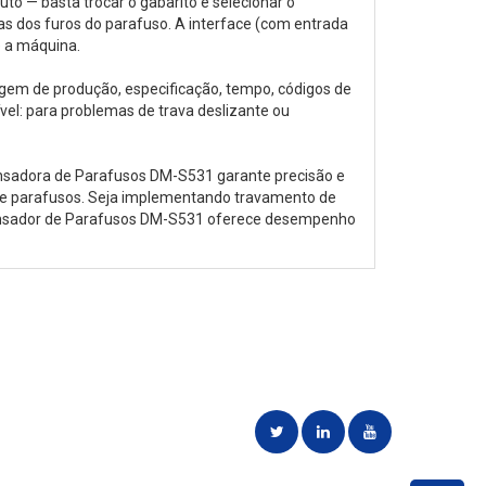
o — basta trocar o gabarito e selecionar o
 dos furos do parafuso. A interface (com entrada
e a máquina.
agem de produção, especificação, tempo, códigos de
vel: para problemas de trava deslizante ou
ensadora de Parafusos DM-S531 garante precisão e
de parafusos. Seja implementando travamento de
pensador de Parafusos DM-S531 oferece desempenho
idades de