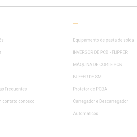
 úteis
Guia de Leitura
ós
Equipamento de pasta de solda
s
INVERSOR DE PCB - FLIPPER
MÁQUINA DE CORTE PCB
BUFFER DE SM
as Frequentes
Protetor de PCBA
m contato conosco
Carregador e Descarregador
Automáticos