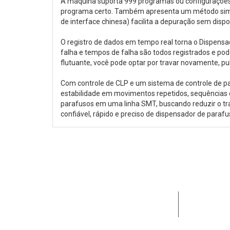
A máquina suporta 999 programas ou configurações d
programa certo. Também apresenta um método simpl
de interface chinesa) facilita a depuração sem dis
O registro de dados em tempo real torna o Dispensa
falha e tempos de falha são todos registrados e pod
flutuante, você pode optar por travar novamente, pul
Com controle de CLP e um sistema de controle de 
estabilidade em movimentos repetidos, sequências
parafusos em uma linha SMT, buscando reduzir o 
confiável, rápido e preciso de dispensador de parafu
Dedicada a
clientes e 