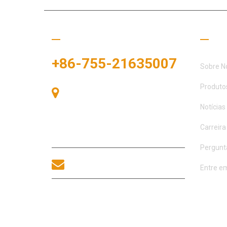
Ligue para nós
Links
+86-755-21635007
Sobre N
Produto
Sala 405, Edifício A, Praça
Zhonggang, Baía de Exposições, Nº
Notícias
83, Rua Zhanjing, Escritório do
Subdistrito de Fuhai, Distrito de
Carreira
Bao'an, Shenzhen, 518100, China.
Pergunt
sales@morequip.com
Entre e
ENTRE EM CONTATO
CONOSCO