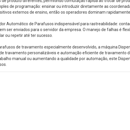
e produto diferentes, permitindo comutação rápida ao trocar de produt
es de programação: ensinar ou introduzir diretamente as coordenadas
positivos externos de ensino, então os operadores dominam rapidament
dor Automático de Parafusos indispensável para rastreabilidade: cont
em ser enviados para o servidor da empresa. O manejo de falhas é flexí
ar ou repetir até ter sucesso.
parafusos de travamento especialmente desenvolvido, a máquina Disp
 de travamento personalizáveis e automação eficiente de travamento 
trabalho manual ou aumentando a qualidade por automação, este Dis
sos.
o campo SMT há 15+ anos, a MOTEK foi dedicada a atender às necess
parceiros