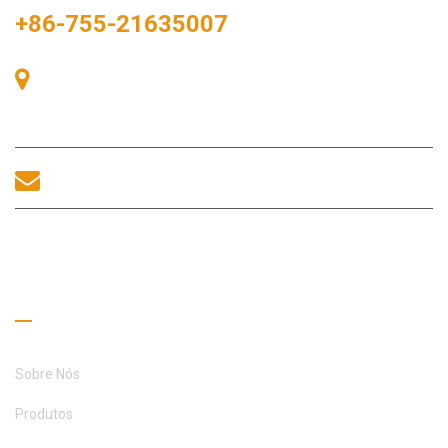
+86-755-21635007
Sala 405, Edifício A, Praça Zhonggang, Baía de Exposições, Nº
83, Rua Zhanjing, Escritório do Subdistrito de Fuhai, Distrito de
Bao'an, Shenzhen, 518100, China.
sales@morequip.com
ENTRE EM CONTATO CONOSCO
Links úteis
Sobre Nós
Produtos