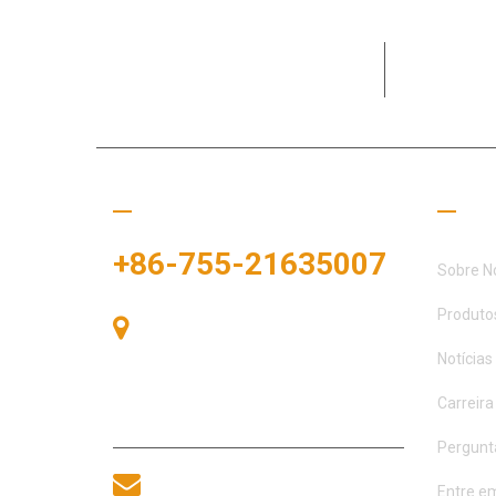
Dedicada a
clientes e 
Ligue para nós
Links
+86-755-21635007
Sobre N
Produto
Sala 405, Edifício A, Praça
Zhonggang, Baía de Exposições, Nº
Notícias
83, Rua Zhanjing, Escritório do
Subdistrito de Fuhai, Distrito de
Carreira
Bao'an, Shenzhen, 518100, China.
Pergunt
sales@morequip.com
Entre e