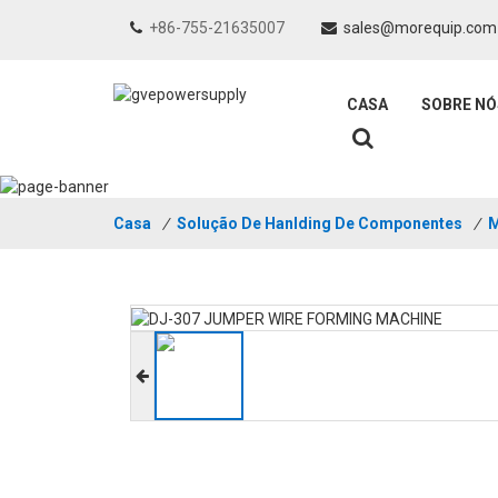
+86-755-21635007
sales@morequip.com
CASA
SOBRE NÓ
Casa
/
Solução De Hanlding De Componentes
/
M