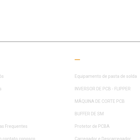
o campo SMT há 15+ anos, a MOTEK foi dedicada a atender às necess
parceiros
 úteis
Guia de Leitura
ós
Equipamento de pasta de solda
s
INVERSOR DE PCB - FLIPPER
MÁQUINA DE CORTE PCB
BUFFER DE SM
as Frequentes
Protetor de PCBA
m contato conosco
Carregador e Descarregador