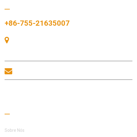
Ligue para nós
+86-755-21635007
Sala 405, Edifício A, Praça Zhonggang, Baía de Exposições, Nº
83, Rua Zhanjing, Escritório do Subdistrito de Fuhai, Distrito de
Bao'an, Shenzhen, 518100, China.
sales@morequip.com
ENTRE EM CONTATO CONOSCO
Links úteis
Sobre Nós