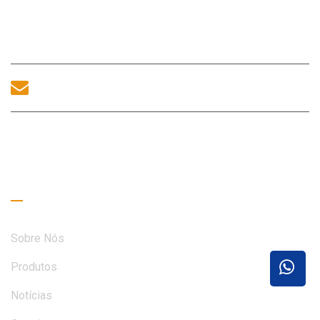
Exposições, Nº 83, Rua Zhanjing, Escritório do
Subdistrito de Fuhai, Distrito de Bao'an, Shenzhen,
518100, China.
sales@morequip.com
ENTRE EM CONTATO CONOSCO
Links úteis
Sobre Nós
Produtos
Notícias