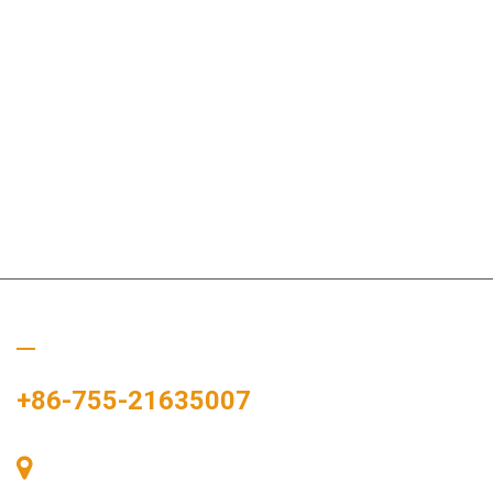
Ligue para nós
+86-755-21635007
Sala 405, Edifício A, Praça Zhonggang, Baía de