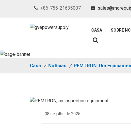
+86-755-21635007
sales@morequi
CASA
SOBRE NÓ
Casa
/
Notícias
/
PEMTRON, Um Equipament
08 de julho de 2025