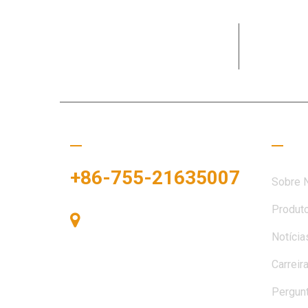
Dedicada 
necessida
Ligue para nós
Links
+86-755-21635007
Sobre 
Produt
Sala 405, Edifício A, Praça
Notícia
Zhonggang, Baía de Exposições,
Nº 83, Rua Zhanjing, Escritório do
Carreir
Subdistrito de Fuhai, Distrito de
Bao'an, Shenzhen, 518100, China.
Pergun