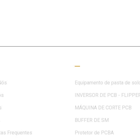
ao campo SMT há 15+ anos, a MOTEK foi dedicada a atender à
des de clientes e parceiros
 úteis
Guia de Leitura
Nós
Equipamento de pasta de sol
os
INVERSOR DE PCB - FLIPPE
s
MÁQUINA DE CORTE PCB
a
BUFFER DE SM
tas Frequentes
Protetor de PCBA