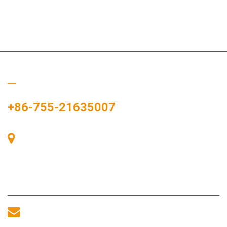
Ligue para nós
+86-755-21635007
Sala 405, Edifício A, Praça Zhonggang, Baía de
Exposições, Nº 83, Rua Zhanjing, Escritório do
Subdistrito de Fuhai, Distrito de Bao'an, Shenzhen,
518100, China.
sales@morequip.com