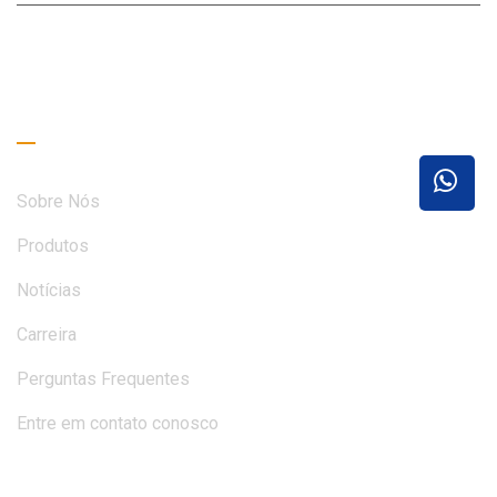
ENTRE EM CONTATO CONOSCO
Links úteis
Sobre Nós
Produtos
Notícias
Carreira
Perguntas Frequentes
Entre em contato conosco
Guia de Leitura