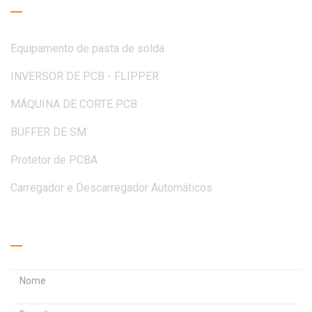
Equipamento de pasta de solda
INVERSOR DE PCB - FLIPPER
MÁQUINA DE CORTE PCB
BUFFER DE SM
Protetor de PCBA
Carregador e Descarregador Automáticos
Peça um orçamento
E
E
n
n
S