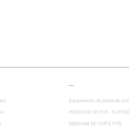
ao campo SMT há 15+ anos, a MOTEK foi dedicada a atender à
des de clientes e parceiros
 úteis
Guia de Leitura
Nós
Equipamento de pasta de sol
os
INVERSOR DE PCB - FLIPPE
s
MÁQUINA DE CORTE PCB