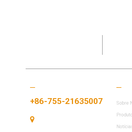
Dedicada 
necessida
Ligue para nós
Links
+86-755-21635007
Sobre 
Produt
Sala 405, Edifício A, Praça
Notícia
Zhonggang, Baía de Exposições,