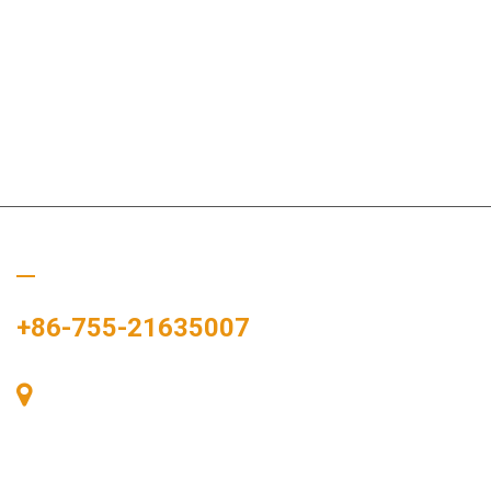
Ligue para nós
+86-755-21635007
Sala 405, Edifício A, Praça Zhonggang, Baía de
Exposições, Nº 83, Rua Zhanjing, Escritório do
Subdistrito de Fuhai, Distrito de Bao'an, Shenzhen,
518100, China.