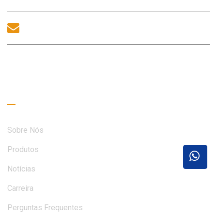
sales@morequip.com
ENTRE EM CONTATO CONOSCO
Links úteis
Sobre Nós
Produtos
Notícias
Carreira
Perguntas Frequentes