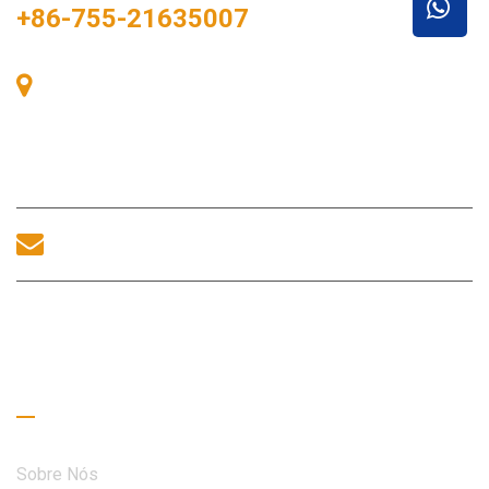
+86-755-21635007
Sala 405, Edifício A, Praça Zhonggang, Baía de
Exposições, Nº 83, Rua Zhanjing, Escritório do
Subdistrito de Fuhai, Distrito de Bao'an, Shenzhen,
518100, China.
sales@morequip.com
ENTRE EM CONTATO CONOSCO
Links úteis
Sobre Nós