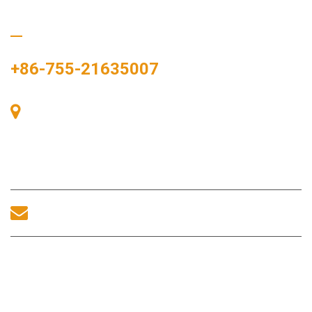
Ligue para nós
+86-755-21635007
Sala 405, Edifício A, Praça Zhonggang, Baía de
Exposições, Nº 83, Rua Zhanjing, Escritório do
Subdistrito de Fuhai, Distrito de Bao'an, Shenzhen,
518100, China.
sales@morequip.com
ENTRE EM CONTATO CONOSCO
Links úteis