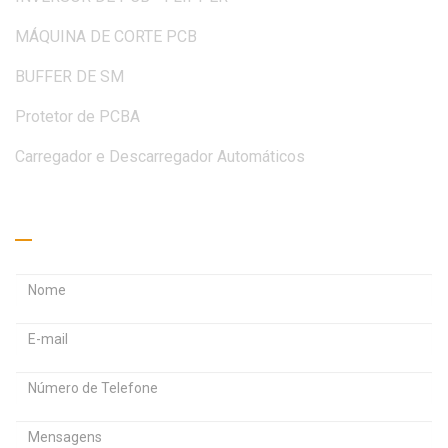
MÁQUINA DE CORTE PCB
BUFFER DE SM
Protetor de PCBA
Carregador e Descarregador Automáticos
Peça um orçamento
E
E
n
n
S
d
d
e
e
e
n
r
r
h
e
e
M
a
ç
ç