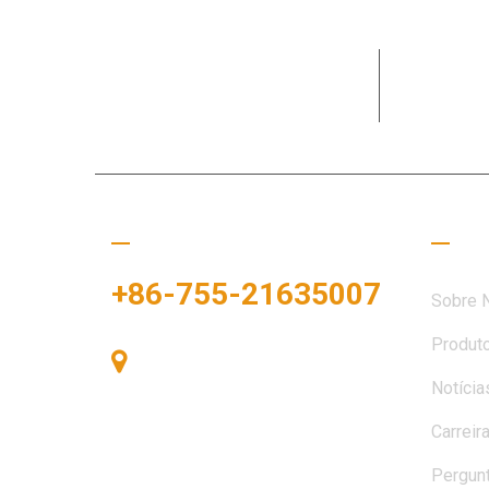
Dedicada 
necessida
Ligue para nós
Links
+86-755-21635007
Sobre 
Produt
Sala 405, Edifício A, Praça
Notícia
Zhonggang, Baía de Exposições,
Nº 83, Rua Zhanjing, Escritório do
Carreir
Subdistrito de Fuhai, Distrito de
Bao'an, Shenzhen, 518100, China.
Pergun