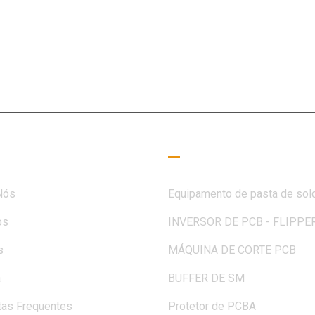
ao campo SMT há 15+ anos, a MOTEK foi dedicada a atender à
des de clientes e parceiros
 úteis
Guia de Leitura
Nós
Equipamento de pasta de sol
os
INVERSOR DE PCB - FLIPPE
s
MÁQUINA DE CORTE PCB
a
BUFFER DE SM
tas Frequentes
Protetor de PCBA