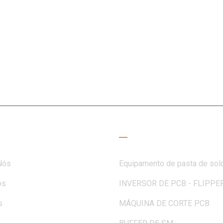
ao campo SMT há 15+ anos, a MOTEK foi dedicada a atender à
des de clientes e parceiros
 úteis
Guia de Leitura
Nós
Equipamento de pasta de sol
os
INVERSOR DE PCB - FLIPPE
s
MÁQUINA DE CORTE PCB