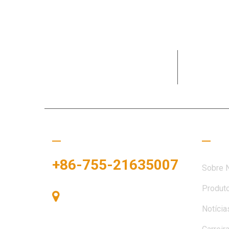
Dedicada 
necessida
Ligue para nós
Links
+86-755-21635007
Sobre 
Produt
Sala 405, Edifício A, Praça
Notícia
Zhonggang, Baía de Exposições,
Nº 83, Rua Zhanjing, Escritório do