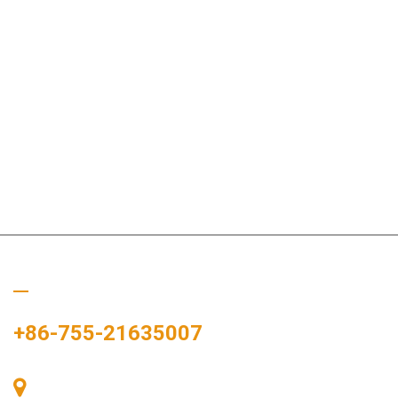
Ligue para nós
+86-755-21635007
Sala 405, Edifício A, Praça Zhonggang, Baía de